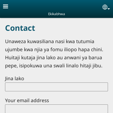
Skip to main content
Se
Ekikabhwa
Contact
Unaweza kuwasiliana nasi kwa tutumia
ujumbe kwa njia ya fomu iliopo hapa chini.
Huitaji kutaja jina lako au anwani ya barua
pepe, isipokuwa una swali linalo hitaji jibu.
Jina lako
Your email address